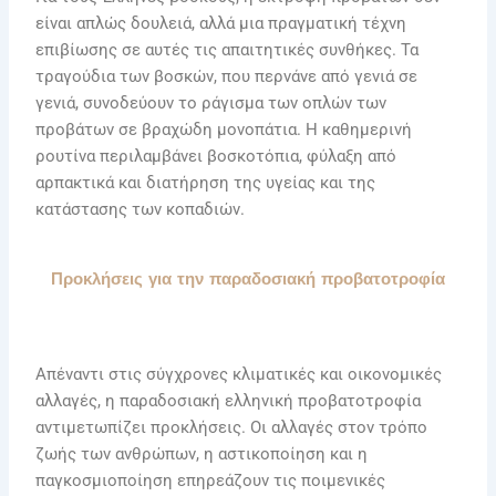
είναι απλώς δουλειά, αλλά μια πραγματική τέχνη
επιβίωσης σε αυτές τις απαιτητικές συνθήκες. Τα
τραγούδια των βοσκών, που περνάνε από γενιά σε
γενιά, συνοδεύουν το ράγισμα των οπλών των
προβάτων σε βραχώδη μονοπάτια. Η καθημερινή
ρουτίνα περιλαμβάνει βοσκοτόπια, φύλαξη από
αρπακτικά και διατήρηση της υγείας και της
κατάστασης των κοπαδιών.
Προκλήσεις για την παραδοσιακή προβατοτροφία
Απέναντι στις σύγχρονες κλιματικές και οικονομικές
αλλαγές, η παραδοσιακή ελληνική προβατοτροφία
αντιμετωπίζει προκλήσεις. Οι αλλαγές στον τρόπο
ζωής των ανθρώπων, η αστικοποίηση και η
παγκοσμιοποίηση επηρεάζουν τις ποιμενικές