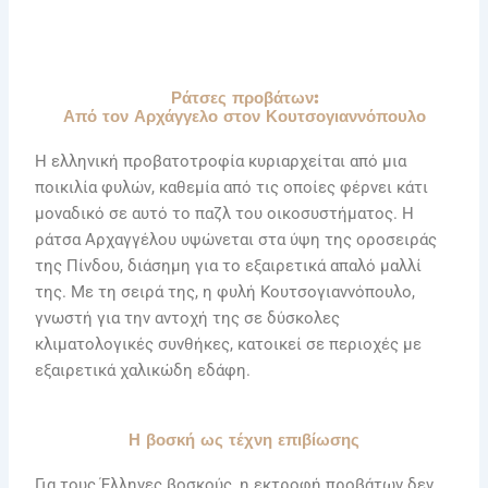
Ράτσες προβάτων:
Από τον Αρχάγγελο στον Κουτσογιαννόπουλο
Η ελληνική προβατοτροφία κυριαρχείται από μια
ποικιλία φυλών, καθεμία από τις οποίες φέρνει κάτι
μοναδικό σε αυτό το παζλ του οικοσυστήματος. Η
ράτσα Αρχαγγέλου υψώνεται στα ύψη της οροσειράς
της Πίνδου, διάσημη για το εξαιρετικά απαλό μαλλί
της. Με τη σειρά της, η φυλή Κουτσογιαννόπουλο,
γνωστή για την αντοχή της σε δύσκολες
κλιματολογικές συνθήκες, κατοικεί σε περιοχές με
εξαιρετικά χαλικώδη εδάφη.
Η βοσκή ως τέχνη επιβίωσης
Για τους Έλληνες βοσκούς, η εκτροφή προβάτων δεν