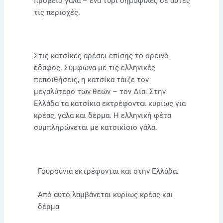
πρόβειο γάλα – ένα τυρί δημοφιλές σε αυτές
τις περιοχές.
Στις κατσίκες αρέσει επίσης το ορεινό
έδαφος. Σύμφωνα με τις ελληνικές
πεποιθήσεις, η κατσίκα τάιζε τον
μεγαλύτερο των θεών – τον Δία. Στην
Ελλάδα τα κατσίκια εκτρέφονται κυρίως για
κρέας, γάλα και δέρμα. Η ελληνική φέτα
συμπληρώνεται με κατσικίσιο γάλα.
Γουρούνια εκτρέφονται και στην Ελλάδα.
Από αυτό λαμβάνεται κυρίως κρέας και
δέρμα