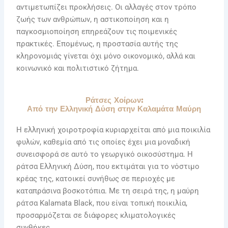
αντιμετωπίζει προκλήσεις. Οι αλλαγές στον τρόπο
ζωής των ανθρώπων, η αστικοποίηση και η
παγκοσμιοποίηση επηρεάζουν τις ποιμενικές
πρακτικές. Επομένως, η προστασία αυτής της
κληρονομιάς γίνεται όχι μόνο οικονομικό, αλλά και
κοινωνικό και πολιτιστικό ζήτημα.
Ράτσες Χοίρων:
Από την Ελληνική Δύση στην Καλαμάτα Μαύρη
Η ελληνική χοιροτροφία κυριαρχείται από μια ποικιλία
φυλών, καθεμία από τις οποίες έχει μια μοναδική
συνεισφορά σε αυτό το γεωργικό οικοσύστημα. Η
ράτσα Ελληνική Δύση, που εκτιμάται για το νόστιμο
κρέας της, κατοικεί συνήθως σε περιοχές με
καταπράσινα βοσκοτόπια. Με τη σειρά της, η μαύρη
ράτσα Kalamata Black, που είναι τοπική ποικιλία,
προσαρμόζεται σε διάφορες κλιματολογικές
συνθήκες.