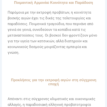
Ποιμαντική Αρμονία: Κοινότητα και Παράδοση
Παρόμοια με την εκτροφή προβάτων, η κοινότητα
βοσκής αιγών έχει τις δικές της τελετουργίες και
παραδόσεις. Ποιμενικά τραγούδια, που περνάνε από
γενιά σε γενιά, συνοδεύουν τα κοπάδια κατά τις
μεταναστεύσεις τους. Οι βοσκοί δεν φροντίζουν μόνο
για την υγεία των κατσικιών, αλλά διατηρούν και
κοινωνικούς δεσμούς μοιράζοντας εμπειρία και
γνώση.
Προκλήσεις για την εκτροφή αιγών στη σύγχρονη
εποχή
Απέναντι στις σύγχρονες κλιματικές και οικονομικές
αλλαγές, η παραδοσιακή ελληνική προβατοτροφία