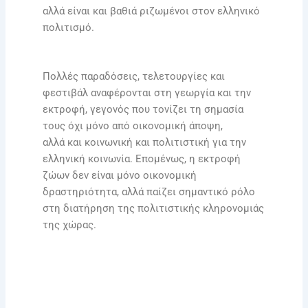
αλλά είναι και βαθιά ριζωμένοι στον ελληνικό
πολιτισμό.
Πολλές παραδόσεις, τελετουργίες και
φεστιβάλ αναφέρονται στη γεωργία και την
εκτροφή, γεγονός που τονίζει τη σημασία
τους όχι μόνο από οικονομική άποψη,
αλλά και κοινωνική και πολιτιστική για την
ελληνική κοινωνία. Επομένως, η εκτροφή
ζώων δεν είναι μόνο οικονομική
δραστηριότητα, αλλά παίζει σημαντικό ρόλο
στη διατήρηση της πολιτιστικής κληρονομιάς
της χώρας.