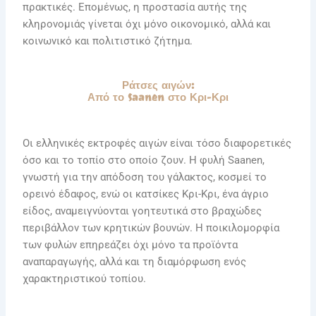
πρακτικές. Επομένως, η προστασία αυτής της
κληρονομιάς γίνεται όχι μόνο οικονομικό, αλλά και
κοινωνικό και πολιτιστικό ζήτημα.
Ράτσες αιγών:
Από το Saanen στο Κρι-Κρι
Οι ελληνικές εκτροφές αιγών είναι τόσο διαφορετικές
όσο και το τοπίο στο οποίο ζουν. Η φυλή Saanen,
γνωστή για την απόδοση του γάλακτος, κοσμεί το
ορεινό έδαφος, ενώ οι κατσίκες Κρι-Κρι, ένα άγριο
είδος, αναμειγνύονται γοητευτικά στο βραχώδες
περιβάλλον των κρητικών βουνών. Η ποικιλομορφία
των φυλών επηρεάζει όχι μόνο τα προϊόντα
αναπαραγωγής, αλλά και τη διαμόρφωση ενός
χαρακτηριστικού τοπίου.